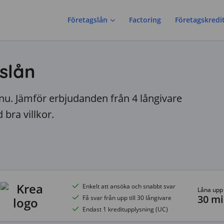
Företagslån
Factoring
Företagskredi
slån
 nu. Jämför erbjudanden från 4 långivare
bra villkor.
Enkelt att ansöka och snabbt svar
Låna upp t
30 mil
Få svar från upp till 30 långivare
Endast 1 kreditupplysning (UC)