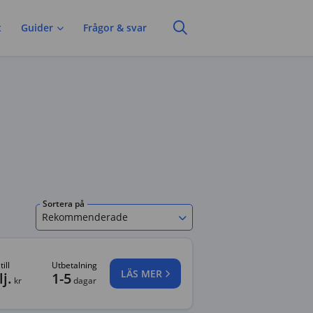
t
Guider
Frågor & svar
Sortera på
Rekommenderade
ill
Utbetalning
LÄS MER
j.
1-5
kr
dagar