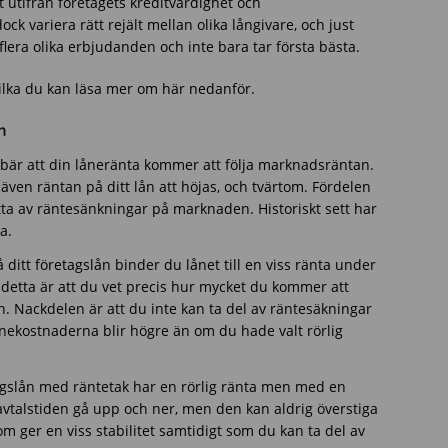
 utifrån företagets kreditvärdighet och
k variera rätt rejält mellan olika långivare, och just
r flera olika erbjudanden och inte bara tar första bästa.
vilka du kan läsa mer om här nedanför.
n
ebär att din låneränta kommer att följa marknadsräntan.
en räntan på ditt lån att höjas, och tvärtom. Fördelen
tta av räntesänkningar på marknaden. Historiskt sett har
a.
å ditt företagslån binder du lånet till en viss ränta under
 detta är att du vet precis hur mycket du kommer att
. Nackdelen är att du inte kan ta del av räntesäkningar
ånekostnaderna blir högre än om du hade valt rörlig
tagslån med räntetak har en rörlig ränta men med en
vtalstiden gå upp och ner, men den kan aldrig överstiga
m ger en viss stabilitet samtidigt som du kan ta del av