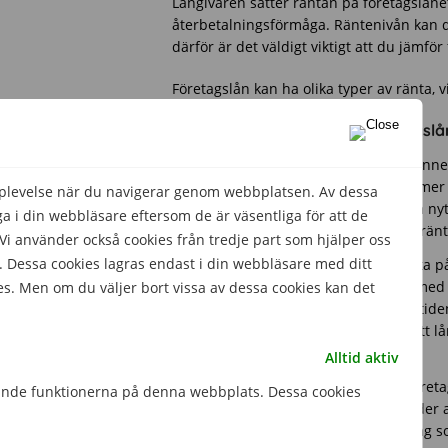
Långivaren sätter räntan på företagslånet
återbetalningsförmåga. Räntenivån kan doc
därför är det väldigt viktigt att du jämfö
Företagslån kan ha olika typer av ränta, 
Olika typer av räntor på företagslå
Rörlig ränta
. Denna typ av ränta inn
Så om marknadsräntan höjs kommer äv
pplevelse när du navigerar genom webbplatsen. Av dessa
med rörlig ränta är att du kan dra ny
 i din webbläsare eftersom de är väsentliga för att de
rörlig ränta varit billigare än fast ränt
 använder också cookies från tredje part som hjälper oss
 Dessa cookies lagras endast i din webbläsare med ditt
Fast ränta
. Om du väljer fast ränta p
en viss tid. Den största fördelen med
es. Men om du väljer bort vissa av dessa cookies kan det
behöva betala i ränta under den tiden
på marknaden, så det finns risk att l
ränta.
Alltid aktiv
Företagslån med räntetak
. Ett före
gande funktionerna på denna webbplats. Dessa cookies
högsta räntenivå. Räntan kan under a
takräntan. Det här är en mellanväg so