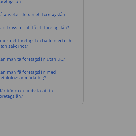
öretagslån
å ansöker du om ett företagslån
ad krävs för att få ett företagslån?
Finns det företagslån både med och
utan säkerhet?
Kan man ta företagslån utan UC?
Kan man få företagslån med
betalningsanmärkning?
är bör man undvika att ta
öretagslån?