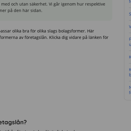
f
 med och utan säkerhet. Vi går igenom hur respektive
 ner på den här sidan.
S
V
assar olika bra för olika slags bolagsformer. Här
 formerna av företagslån. Klicka dig vidare på länken för
N
f
etagslån?