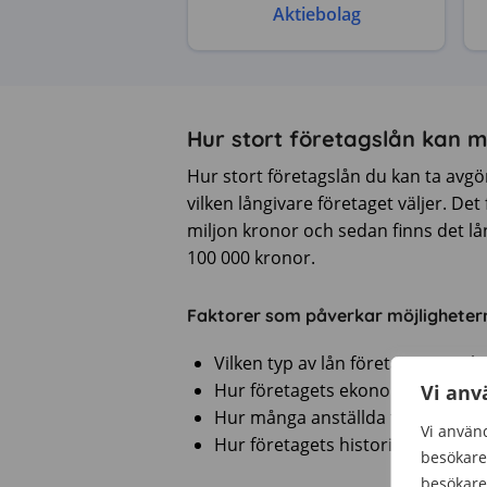
Aktiebolag
Hur stort företagslån kan 
Hur stort företagslån du kan ta avgö
vilken långivare företaget väljer. De
miljon kronor och sedan finns det lå
100 000 kronor.
Faktorer som påverkar möjligheter
Vilken typ av lån företaget ansök
Hur företagets ekonomi ser ut
Vi anv
Hur många anställda företaget h
Vi använd
Hur företagets historik ser ut
besökare 
besökare 