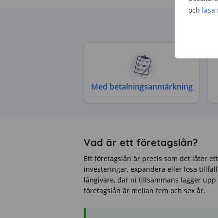
och
läsa
Med betalningsanmärkning
Vad är ett företagslån?
Ett företagslån är precis som det låter et
investeringar, expandera eller lösa tillfä
långivare, där ni tillsammans lägger upp l
företagslån är mellan fem och sex år.