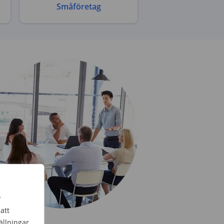
Småföretag
r
att
ällningar