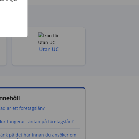
Utan UC
Innehåll
ad är ett företagslån?
ur fungerar räntan på företagslån?
Tänk på det här innan du ansöker om