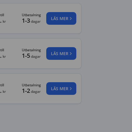
ill
Utbetalning
LÄS MER
.
1-3
kr
dagar
ill
Utbetalning
LÄS MER
.
1-5
kr
dagar
ill
Utbetalning
LÄS MER
.
1-2
kr
dagar