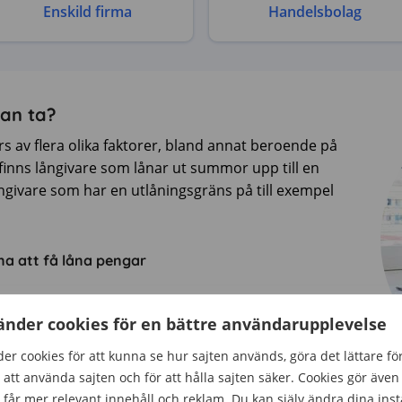
Enskild firma
Handelsbolag
man ta?
rs av flera olika faktorer, bland annat beroende på
t finns långivare som lånar ut summor upp till en
ngivare som har en utlåningsgräns på till exempel
na att få låna pengar
er om
änder cookies för en bättre användarupplevelse
ar
er cookies för att kunna se hur sajten används, göra det lättare fö
att använda sajten och för att hålla sajten säker. Cookies gör även 
får mer relevant innehåll och reklam. Du kan själv ändra dina inst